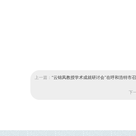
上一篇：
“云锦凤教授学术成就研讨会”在呼和浩特市
下