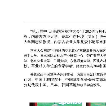
“第八届中-日-韩国际草地大会”于2024年
办，内蒙古农业大学、蒙草生态环境（集团）股
大学南志标教授，内蒙古农业大学党委书记陈永
本次大会围绕
“
可持续的草地农业
”主
题展开深入探讨
岩手大学、日本国际农林水产业研究中心、带广畜产大
学、北京林业大学、兰州大学、东北师范大学、西北农
校、草业相关单位的专家学者
共
304
名
、
师生代表
开幕式
由中国草学会副理事长、内蒙古自治区草原
迎词。中国工程院院士、中国草学学会会长南志
分别代表中国、日本、韩国草地
和牧草
学会致辞。