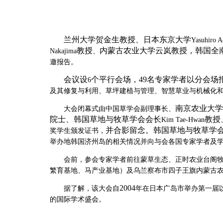
兰州大学贺金生教授、日本东京大学
Yasuhiro A
教授
内蒙古农业大学云岚教授，韩国全
Nakajima
、
邀报告。
会议设
个平行会场，
49
名专家学者以分会场
6
及其修复与利用、草坪建植与管理、智慧草业与机械化
南京农业大学
大会闭幕式由中国草学会副理事长、
院士、韩国草地与牧草学会会长
教授
Kim Tae-Hwan
并合影留念。韩国草地与牧草学
奖学生颁发证书
，
举办地韩国济州岛的相关情况并向与会各国专家学者及
会前，
参会专家学者前往蒙草生态、正时农业台阁
繁育基地、马产业基地）及乌兰察布市四子王旗内蒙古
2004
据了解，该大会自
年在日本广岛市举办第一届
的国际学术盛会。